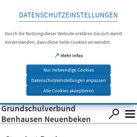
Inhalt anspringen
DATENSCHUTZEINSTELLUNGEN
Durch die Nutzung dieser Website erklären Sie sich damit
einverstanden, dass diese Seite Cookies verwendet.
(Öffnet
Mehr Infos
in
einem
Nur notwendige Cookies
neuen
Tab)
Datenschutzeinstellungen anpassen
Alle Cookies akzeptieren
Grundschulverbund
Visuelle
Assistenzsoftware
öffnen.
Benhausen Neuenbeken