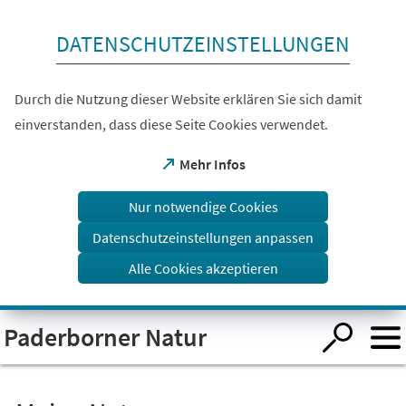
Inhalt anspringen
DATENSCHUTZEINSTELLUNGEN
Durch die Nutzung dieser Website erklären Sie sich damit
einverstanden, dass diese Seite Cookies verwendet.
(Öffnet
Mehr Infos
in
einem
Nur notwendige Cookies
neuen
Tab)
Datenschutzeinstellungen anpassen
Alle Cookies akzeptieren
Visuelle
Paderborner Natur
Assistenzsoftware
öffnen.