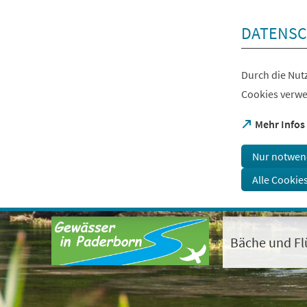
Inhalt anspringen
DATENSC
Durch die Nutz
Cookies verwe
(Öffnet
Mehr Infos
in
einem
Nur notwen
neuen
Tab)
Alle Cookie
Visuelle
Assistenzsoftware
öffnen.
Bäche und Fl
Mit
der
Tastatur
erreichbar
über
ALT