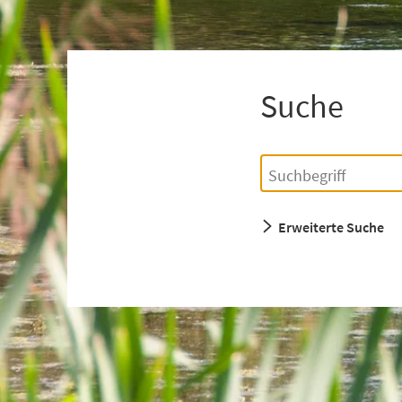
+
1
Suche
Einfache
Suchbegriff
Suche
Erweiterte Suche