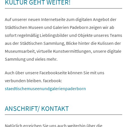
KULTUR GEHT WEITER!
Auf unserer neuen Internetseite zum digitalen Angebot der
Städtischen Museen und Galerien Padeborn zeigen wir ab
sofort regelmäßig Lieblingsbilder und Objekte unseres Teams
aus der Städtischen Sammlung, Blicke hinter die Kulissen der
Museumsarbeit, virtuelle Kunstvermittlungen, unsere digitale
Sammlung und vieles mehr.
Auch über unsere Facebookseite können Sie mit uns
verbunden bleiben. facebook:
(Öffnet
staedtischemuseenundgalerienpaderborn
in
einem
ANSCHRIFT/ KONTAKT
neuen
Tab)
Natürlich erreichen Sie uns auch weiterhin über die