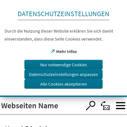
Inhalt anspringen
DATENSCHUTZEINSTELLUNGEN
Durch die Nutzung dieser Website erklären Sie sich damit
einverstanden, dass diese Seite Cookies verwendet.
(Öffnet
Mehr Infos
in
einem
Nur notwendige Cookies
neuen
Tab)
Datenschutzeinstellungen anpassen
Alle Cookies akzeptieren
Visuelle
Webseiten Name
Assistenzsoftware
öffnen.