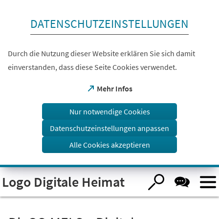
Inhalt anspringen
DATENSCHUTZEINSTELLUNGEN
Durch die Nutzung dieser Website erklären Sie sich damit
einverstanden, dass diese Seite Cookies verwendet.
(Öffnet
Mehr Infos
in
einem
Nur notwendige Cookies
neuen
Tab)
Datenschutzeinstellungen anpassen
Alle Cookies akzeptieren
Visuelle
Logo Digitale Heimat
Assistenzsoftware
öffnen.