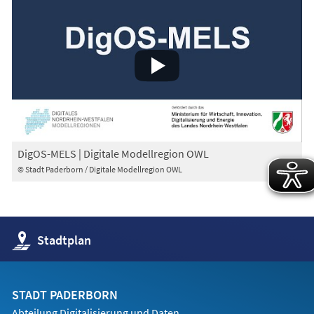
DigOS-MELS | Digitale Modellregion OWL
© Stadt Paderborn / Digitale Modellregion OWL
(Öffnet
Stadtplan
in
einem
neuen
Tab)
STADT PADERBORN
Abteilung Digitalisierung und Daten