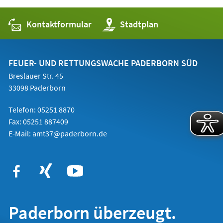
Kontaktformular
(Öffnet
Stadtplan
in
einem
neuen
Tab)
FEUER- UND RETTUNGSWACHE PADERBORN SÜD
Breslauer Str. 45
33098 Paderborn
Telefon: 05251 8870
Fax: 05251 887409
E-Mail:
amt37@paderborn.de
Paderborn überzeugt.