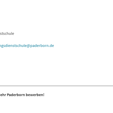
nstschule
ngsdienstschule
paderborn
de
rwehr Paderborn bewerben!