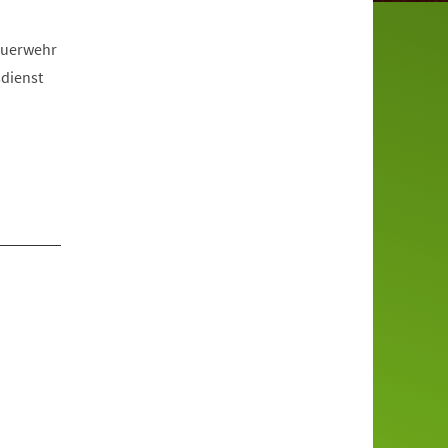
euerwehr
sdienst