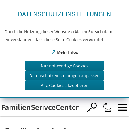
Inhalt anspringen
DATENSCHUTZEINSTELLUNGEN
Durch die Nutzung dieser Website erklären Sie sich damit
einverstanden, dass diese Seite Cookies verwendet.
(Öffnet
Mehr Infos
in
einem
Nur notwendige Cookies
neuen
Tab)
Datenschutzeinstellungen anpassen
Alle Cookies akzeptieren
Visuelle
FamilienSerivceCenter
Assistenzsoftware
öffnen.