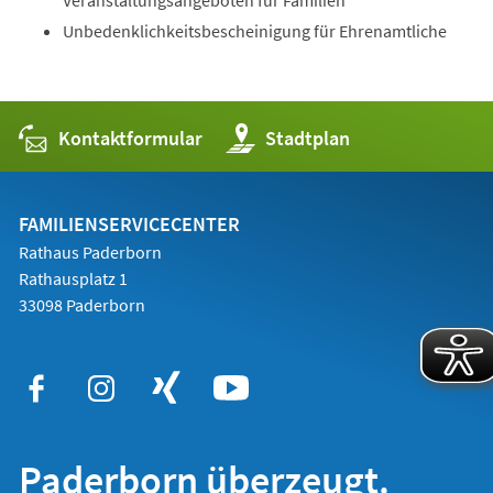
Unbedenklichkeitsbescheinigung für Ehrenamtliche
Kontaktformular
(Öffnet
Stadtplan
in
einem
neuen
Tab)
FAMILIENSERVICECENTER
Rathaus Paderborn
Rathausplatz 1
33098 Paderborn
Paderborn überzeugt.