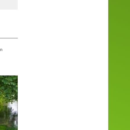
© NZO-GmbH
en