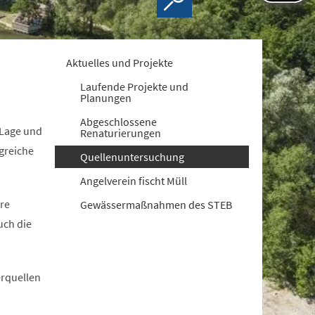
Aktuelles und Projekte
Laufende Projekte und
Planungen
Abgeschlossene
 Lage und
Renaturierungen
greiche
Quellenuntersuchung
Angelverein fischt Müll
re
Gewässermaßnahmen des STEB
uch die
erquellen