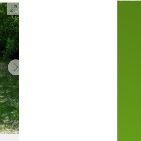
Große Rothebachquelle (Auf dem Dören)