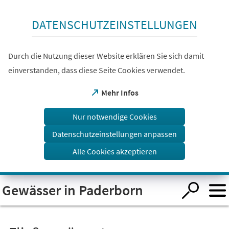
Inhalt anspringen
DATENSCHUTZEINSTELLUNGEN
Durch die Nutzung dieser Website erklären Sie sich damit
einverstanden, dass diese Seite Cookies verwendet.
(Öffnet
Mehr Infos
in
einem
Nur notwendige Cookies
neuen
Tab)
Datenschutzeinstellungen anpassen
Alle Cookies akzeptieren
Visuelle
Gewässer in Paderborn
Assistenzsoftware
öffnen.