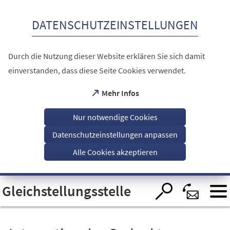
Inhalt anspringen
DATENSCHUTZEINSTELLUNGEN
Durch die Nutzung dieser Website erklären Sie sich damit
einverstanden, dass diese Seite Cookies verwendet.
(Öffnet
Mehr Infos
in
einem
Nur notwendige Cookies
neuen
Tab)
Datenschutzeinstellungen anpassen
Alle Cookies akzeptieren
Visuelle
Gleichstellungsstelle
Assistenzsoftware
öffnen.