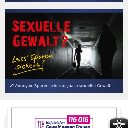
(Öffnet
Anonyme Spurensicherung nach sexueller Gewalt
in
einem
neuen
Tab)
vor