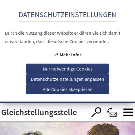
Inhalt anspringen
DATENSCHUTZEINSTELLUNGEN
Durch die Nutzung dieser Website erklären Sie sich damit
einverstanden, dass diese Seite Cookies verwendet.
(Öffnet
Mehr Infos
in
einem
Nur notwendige Cookies
neuen
Tab)
Datenschutzeinstellungen anpassen
Alle Cookies akzeptieren
Visuelle
Gleichstellungsstelle
Assistenzsoftware
öffnen.