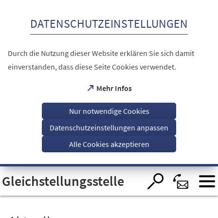
Inhalt anspringen
DATENSCHUTZEINSTELLUNGEN
Durch die Nutzung dieser Website erklären Sie sich damit
einverstanden, dass diese Seite Cookies verwendet.
(Öffnet
Mehr Infos
in
einem
Nur notwendige Cookies
neuen
Tab)
Datenschutzeinstellungen anpassen
Alle Cookies akzeptieren
Visuelle
Gleichstellungsstelle
Assistenzsoftware
öffnen.