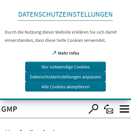
Inhalt anspringen
DATENSCHUTZEINSTELLUNGEN
Durch die Nutzung dieser Website erklären Sie sich damit
einverstanden, dass diese Seite Cookies verwendet.
(Öffnet
Mehr Infos
in
einem
Nur notwendige Cookies
neuen
Tab)
Datenschutzeinstellungen anpassen
Alle Cookies akzeptieren
Visuelle
GMP
Assistenzsoftware
öffnen.