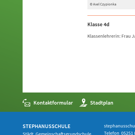
© Axel Czypionka
Klasse 4d
Klassenlehrerin: Frau 
Kontaktformular
(Öffnet
Stadtplan
in
einem
neuen
Tab)
STEPHANUSSCHULE
stephanussch
Telefon
05251 
Städt. Gemeinschaftsgrundschule