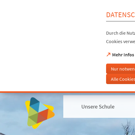
Inhalt anspringen
DATENSC
Durch die Nutz
Cookies verwe
(Öffnet
Mehr Infos
in
einem
Nur notwen
neuen
Tab)
Alle Cookie
Visuelle
Assistenzsoftware
öffnen.
Unsere Schule
Mit
der
Tastatur
erreichbar
über
ALT