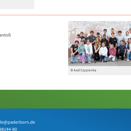
Jantoß
© Axel Czypionka
ule@paderborn.de
88144-80