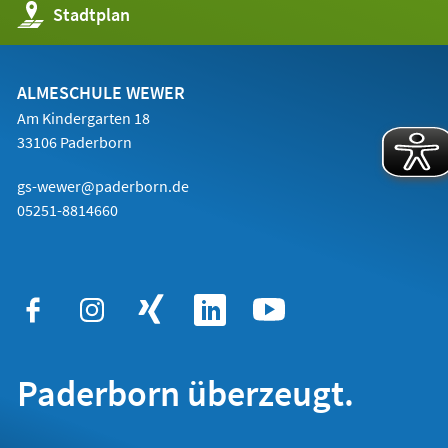
(Öffnet
Stadtplan
in
einem
neuen
Tab)
ALMESCHULE WEWER
Am Kindergarten 18
33106 Paderborn
gs-wewer@paderborn.de
05251-8814660
Paderborn überzeugt.