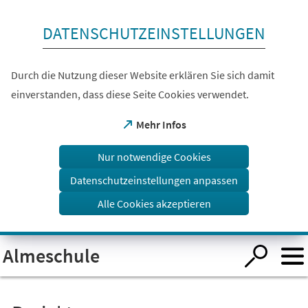
Inhalt anspringen
DATENSCHUTZEINSTELLUNGEN
Durch die Nutzung dieser Website erklären Sie sich damit
einverstanden, dass diese Seite Cookies verwendet.
(Öffnet
Mehr Infos
in
einem
Nur notwendige Cookies
neuen
Tab)
Datenschutzeinstellungen anpassen
Alle Cookies akzeptieren
Visuelle
Almeschule
Assistenzsoftware
öffnen.