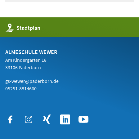
einem
neuen
Tab)
(Öffnet
Stadtplan
in
einem
neuen
Tab)
ALMESCHULE WEWER
Am Kindergarten 18
33106 Paderborn
gs-wewer@paderborn.de
05251-8814660