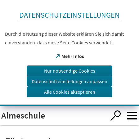
Inhalt anspringen
DATENSCHUTZEINSTELLUNGEN
Durch die Nutzung dieser Website erklären Sie sich damit
einverstanden, dass diese Seite Cookies verwendet.
(Öffnet
Mehr Infos
in
einem
Nur notwendige Cookies
neuen
Tab)
Datenschutzeinstellungen anpassen
Alle Cookies akzeptieren
Visuelle
Almeschule
Assistenzsoftware
öffnen.