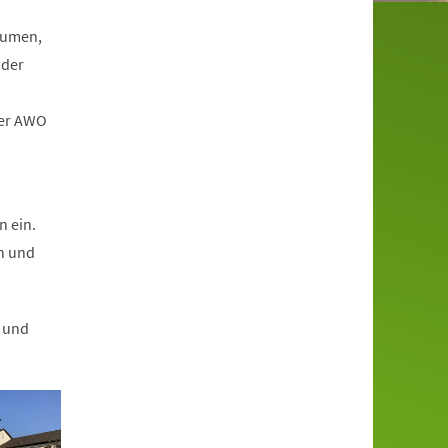
äumen,
 der
der AWO
 ein.
rn und
t und