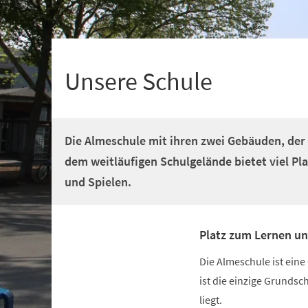
+
1
Unsere Schule
Die Almeschule mit ihren zwei Gebäuden, de
dem weitläufigen Schulgelände bietet viel P
und Spielen.
Platz zum Lernen u
Die Almeschule ist ein
ist die einzige Grunds
liegt.