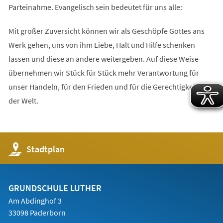
Parteinahme. Evangelisch sein bedeutet für uns alle:
Mit großer Zuversicht können wir als Geschöpfe Gottes ans
Werk gehen, uns von ihm Liebe, Halt und Hilfe schenken
lassen und diese an andere weitergeben. Auf diese Weise
übernehmen wir Stück für Stück mehr Verantwortung für
unser Handeln, für den Frieden und für die Gerechtigkeit in
der Welt.
(Öffnet
Stadtplan
in
einem
neuen
Tab)
GRUNDSCHULE LUTHER
Am Abdinghof 3
33098 Paderborn