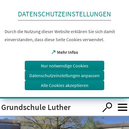
Inhalt anspringen
DATENSCHUTZEINSTELLUNGEN
Durch die Nutzung dieser Website erklären Sie sich damit
einverstanden, dass diese Seite Cookies verwendet.
(Öffnet
Mehr Infos
in
einem
Nur notwendige Cookies
neuen
Tab)
Datenschutzeinstellungen anpassen
Alle Cookies akzeptieren
Visuelle
Grundschule Luther
Assistenzsoftware
öffnen.