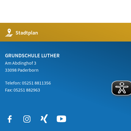
(Öffnet
Stadtplan
in
einem
neuen
Tab)
GRUNDSCHULE LUTHER
Am Abdinghof 3
33098 Paderborn
Telefon: 05251 8811356
Fax: 05251 882963