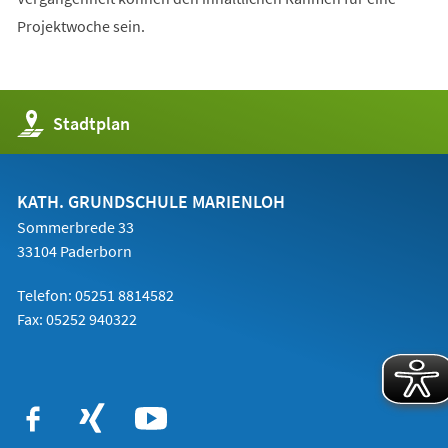
Projektwoche sein.
(Öffnet
Stadtplan
in
einem
neuen
Tab)
KATH. GRUNDSCHULE MARIENLOH
Sommerbrede 33
33104 Paderborn
Telefon:
05251 8814582
Fax: 05252 940322