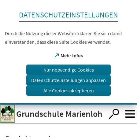
Inhalt anspringen
DATENSCHUTZEINSTELLUNGEN
Durch die Nutzung dieser Website erklären Sie sich damit
einverstanden, dass diese Seite Cookies verwendet.
(Öffnet
Mehr Infos
in
einem
Nur notwendige Cookies
neuen
Tab)
Datenschutzeinstellungen anpassen
Alle Cookies akzeptieren
Visuelle
Grundschule Marienloh
Assistenzsoftware
öffnen.