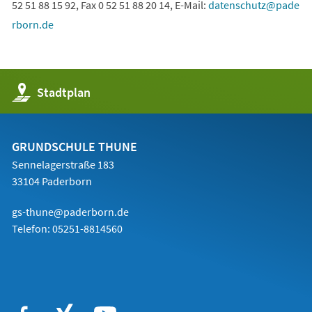
52 51 88 15 92, Fax 0 52 51 88 20 14, E-Mail:
datenschutz
pade
rborn
de
(Öffnet
Stadtplan
in
einem
neuen
Tab)
GRUNDSCHULE THUNE
Sennelagerstraße 183
33104 Paderborn
gs-thune@paderborn.de
Telefon:
05251-8814560