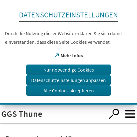
Inhalt anspringen
DATENSCHUTZEINSTELLUNGEN
Durch die Nutzung dieser Website erklären Sie sich damit
einverstanden, dass diese Seite Cookies verwendet.
(Öffnet
Mehr Infos
in
einem
Nur notwendige Cookies
neuen
Tab)
Datenschutzeinstellungen anpassen
Alle Cookies akzeptieren
Visuelle
GGS Thune
Assistenzsoftware
öffnen.