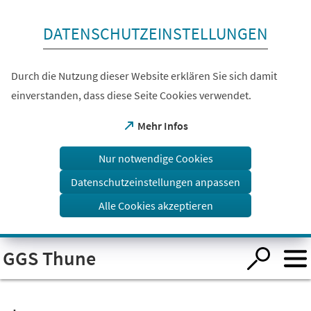
Inhalt anspringen
DATENSCHUTZEINSTELLUNGEN
Durch die Nutzung dieser Website erklären Sie sich damit
einverstanden, dass diese Seite Cookies verwendet.
(Öffnet
Mehr Infos
in
einem
Nur notwendige Cookies
neuen
Tab)
Datenschutzeinstellungen anpassen
Alle Cookies akzeptieren
Visuelle
GGS Thune
Assistenzsoftware
öffnen.