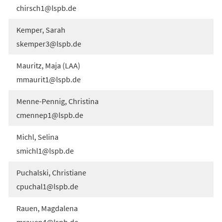
chirsch1
lspb
de
Kemper, Sarah
skemper3
lspb
de
Mauritz, Maja (LAA)
mmaurit1
lspb
de
Menne-Pennig, Christina
cmennep1
lspb
de
Michl, Selina
smichl1
lspb
de
Puchalski, Christiane
cpuchal1
lspb
de
Rauen, Magdalena
mrauen4
lspb
de