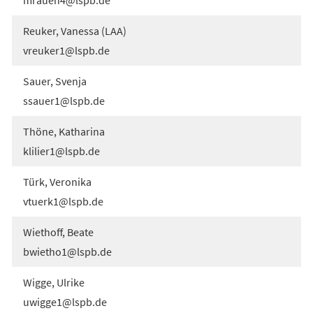
Reuker, Vanessa (LAA)
vreuker1
lspb
de
Sauer, Svenja
ssauer1
lspb
de
Thöne, Katharina
klilier1
lspb
de
Türk, Veronika
vtuerk1
lspb
de
Wiethoff, Beate
bwietho1
lspb
de
Wigge, Ulrike
uwigge1
lspb
de