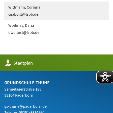
Wittmann, Corinna
cgabor1
lspb
de
Woitinas, Daria
dwoitin1
lspb
de
(Öffnet
Stadtplan
in
einem
neuen
Tab)
GRUNDSCHULE THUNE
Sennelagerstraße 183
33104 Paderborn
gs-thune@paderborn.de
Telefon:
05251-8814560