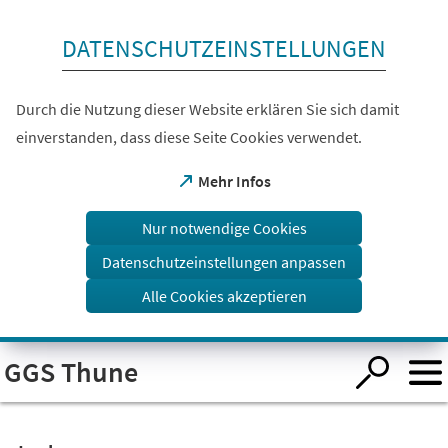
Inhalt anspringen
DATENSCHUTZEINSTELLUNGEN
Durch die Nutzung dieser Website erklären Sie sich damit
einverstanden, dass diese Seite Cookies verwendet.
(Öffnet
Mehr Infos
in
einem
Nur notwendige Cookies
neuen
Tab)
Datenschutzeinstellungen anpassen
Alle Cookies akzeptieren
Visuelle
GGS Thune
Assistenzsoftware
öffnen.