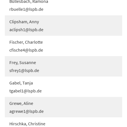
Büllesbach, Ramona
rbuelle1
lspb
de
Clipsham, Anny
aclipsh1
lspb
de
Fischer, Charlotte
cfische4
lspb
de
Frey, Susanne
sfrey1
lspb
de
Gabel, Tanja
tgabel1
lspb
de
Grewe, Aline
agrewe1
lspb
de
Hirschka, Christine