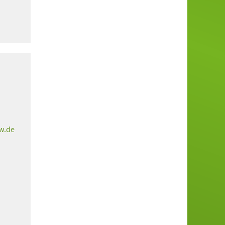
kw
de