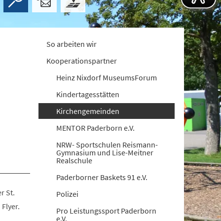
So arbeiten wir
Kooperationspartner
Heinz Nixdorf MuseumsForum
Kindertagesstätten
Kirchengemeinden
MENTOR Paderborn e.V.
NRW- Sportschulen Reismann-
Gymnasium und Lise-Meitner
Realschule
Paderborner Baskets 91 e.V.
r St.
Polizei
Flyer.
Pro Leistungssport Paderborn
e.V.