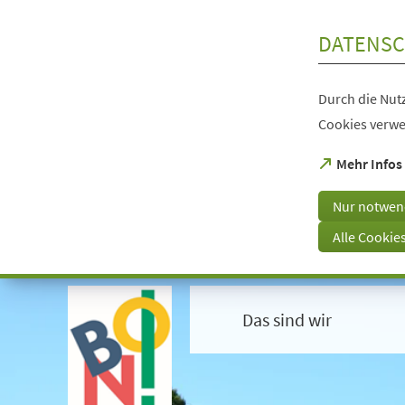
Inhalt anspringen
DATENSC
Durch die Nutz
Cookies verwe
(Öffnet
Mehr Infos
in
einem
Nur notwen
neuen
Tab)
Alle Cookie
Visuelle
Assistenzsoftware
öffnen.
Das sind wir
Mit
der
Tastatur
erreichbar
über
ALT