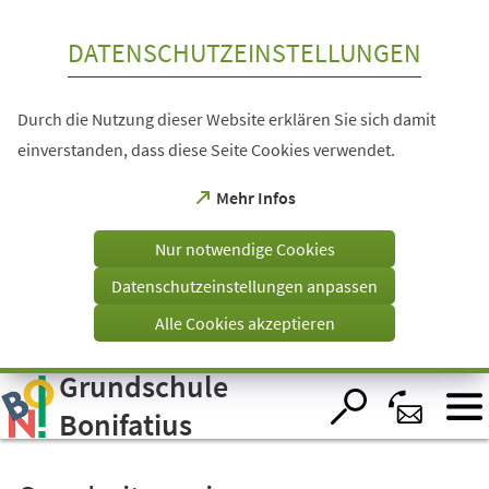
Inhalt anspringen
DATENSCHUTZEINSTELLUNGEN
Durch die Nutzung dieser Website erklären Sie sich damit
einverstanden, dass diese Seite Cookies verwendet.
(Öffnet
Mehr Infos
in
einem
Nur notwendige Cookies
neuen
Tab)
Datenschutzeinstellungen anpassen
Alle Cookies akzeptieren
Grundschule
Visuelle
Assistenzsoftware
öffnen.
Bonifatius