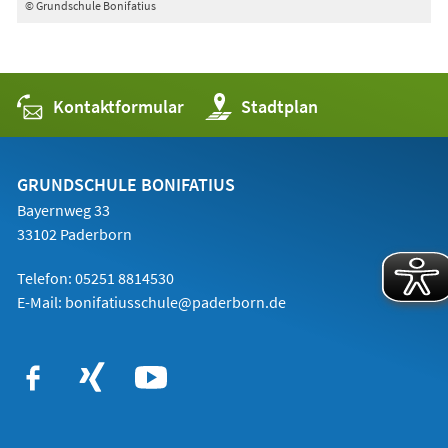
© Grundschule Bonifatius
Kontaktformular
(Öffnet
Stadtplan
in
einem
neuen
Tab)
GRUNDSCHULE BONIFATIUS
Bayernweg 33
33102 Paderborn
Telefon: 05251 8814530
E-Mail:
bonifatiusschule@paderborn.de