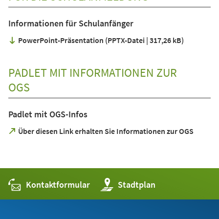
Informationen für Schulanfänger
PowerPoint-Präsentation
PPTX-Datei
317,26 kB
PADLET MIT INFORMATIONEN ZUR
OGS
Padlet mit OGS-Infos
(Öffnet
Über diesen Link erhalten Sie Informationen zur OGS
in
einem
neuen
Tab)
Kontaktformular
(Öffnet
Stadtplan
in
einem
neuen