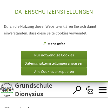
Inhalt anspringen
DATENSCHUTZEINSTELLUNGEN
Durch die Nutzung dieser Website erklären Sie sich damit
einverstanden, dass diese Seite Cookies verwendet.
(Öffnet
Mehr Infos
in
einem
Nur notwendige Cookies
neuen
Tab)
Datenschutzeinstellungen anpassen
Alle Cookies akzeptieren
Grundschule
Visuelle
Assistenzsoftware
öffnen.
Dionysius