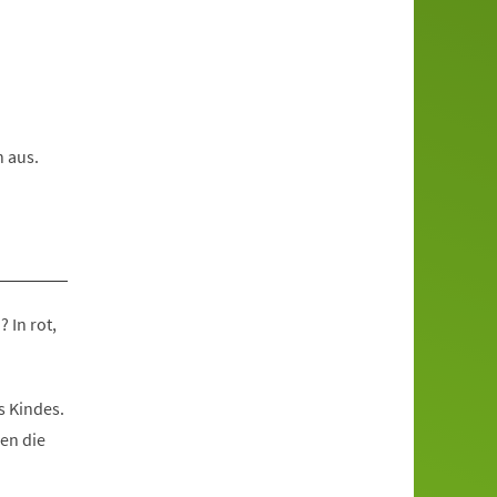
en aus.
 In rot,
s Kindes.
gen die