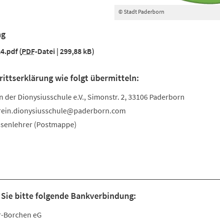
© Stadt Paderborn
ag
4.pdf
PDF
-Datei
299,88 kB
rittserklärung wie folgt übermitteln:
n der Dionysiusschule e.V., Simonstr. 2, 33106 Paderborn
rein.dionysiusschule
paderborn
com
ssenlehrer (Postmappe)
Sie bitte folgende Bankverbindung:
r-Borchen eG