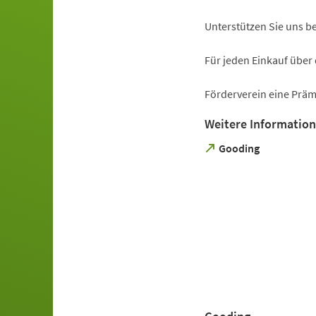
Unterstützen Sie uns b
Für jeden Einkauf über
Förderverein eine Prämi
Weitere Informatione
(Öffnet
Gooding
in
einem
neuen
Tab)