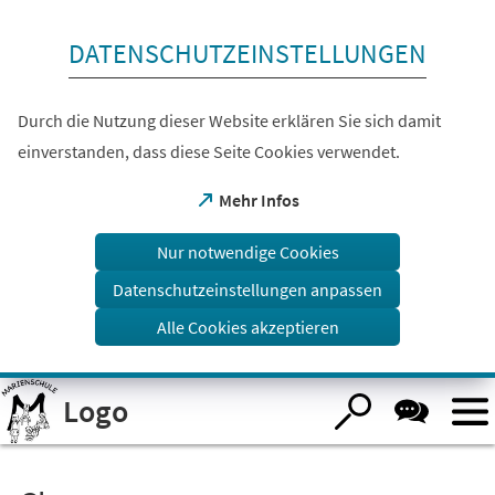
Inhalt anspringen
DATENSCHUTZEINSTELLUNGEN
Durch die Nutzung dieser Website erklären Sie sich damit
einverstanden, dass diese Seite Cookies verwendet.
(Öffnet
Mehr Infos
in
einem
Nur notwendige Cookies
neuen
Tab)
Datenschutzeinstellungen anpassen
Alle Cookies akzeptieren
Visuelle
Logo
Assistenzsoftware
öffnen.