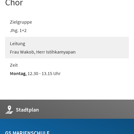
Chor
Zielgruppe
Jhg. 1+2
Leitung
Frau Wakob, Herr Istihkamyapan
Zeit
Montag,
12.30 - 13.15 Uhr
(Öffnet
Stadtplan
in
einem
neuen
Tab)
GS MARIENSCHULE