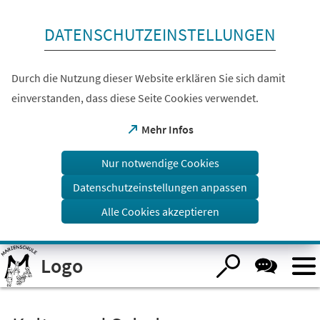
Inhalt anspringen
DATENSCHUTZEINSTELLUNGEN
Durch die Nutzung dieser Website erklären Sie sich damit
einverstanden, dass diese Seite Cookies verwendet.
(Öffnet
Mehr Infos
in
einem
Nur notwendige Cookies
neuen
Tab)
Datenschutzeinstellungen anpassen
Alle Cookies akzeptieren
Visuelle
Logo
Assistenzsoftware
öffnen.