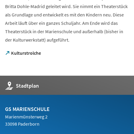
Britta Dohle-Madrid geleitet wird. Sie nimmt ein Theaterstück
als Grundlage und entwickelt es mit den Kindern neu. Diese
Arbeit läuft über ein ganzes Schuljahr. Am Ende wird das
Theaterstück in der Marienschule und außerhalb (bisher in
der Kulturwerkstatt) aufgeführt.
(Öffnet
Kulturstrolche
in
einem
neuen
Tab)
(Öffnet
Stadtplan
in
einem
neuen
Tab)
GS MARIENSCHULE
Marienmünsterweg 2
33098 Paderborn