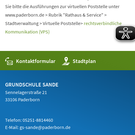
Sie bitte die Ausführungen zur virtuellen Poststelle unter
www.paderborn.de > Rubrik "Rathaus & Service" >
Stadtverwaltung > Virtuelle Poststelle>
rechtsverbindliche
Kommunikation (VPS)
Kontaktformular
(Öffnet
Stadtplan
in
einem
neuen
Tab)
GRUNDSCHULE SANDE
Sennelagerstraße 21
33106 Paderborn
Telefon: 05251-8814460
E-Mail:
gs-sande@paderborn.de