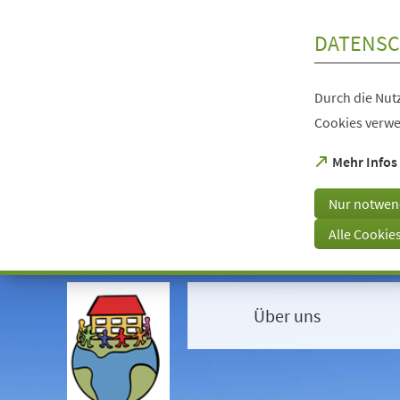
Inhalt anspringen
DATENSC
Durch die Nutz
Cookies verwe
(Öffnet
Mehr Infos
in
einem
Nur notwen
neuen
Tab)
Alle Cookie
Visuelle
Assistenzsoftware
öffnen.
Über uns
Mit
der
Tastatur
erreichbar
über
ALT