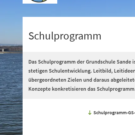
+
1
Schulprogramm
Das Schulprogramm der Grundschule Sande is
stetigen Schulentwicklung. Leitbild, Leitidee
übergeordneten Zielen und daraus abgeleit
Konzepte konkretisieren das Schulprogramm
Schulprogramm-GS-