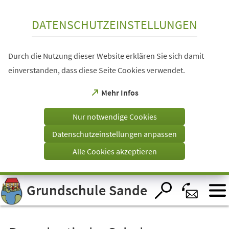
Inhalt anspringen
DATENSCHUTZEINSTELLUNGEN
Durch die Nutzung dieser Website erklären Sie sich damit
einverstanden, dass diese Seite Cookies verwendet.
(Öffnet
Mehr Infos
in
einem
Nur notwendige Cookies
neuen
Tab)
Datenschutzeinstellungen anpassen
Alle Cookies akzeptieren
Visuelle
Grundschule Sande
Assistenzsoftware
öffnen.