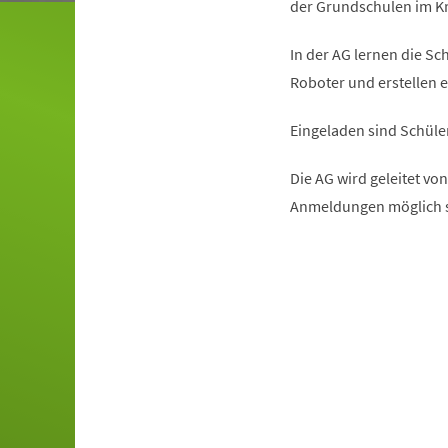
in
der Grundschulen im Kr
einem
In der AG lernen die 
neuen
Roboter und erstellen 
Tab)
Eingeladen sind Schüle
Die AG wird geleitet vo
Anmeldungen möglich s