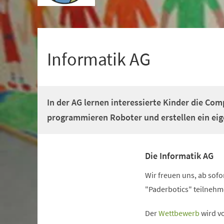
+
1
Informatik AG
In der AG lernen interessierte Kinder die Co
programmieren Roboter und erstellen ein ei
Die Informatik AG
Wir freuen uns, ab sof
"Paderbotics" teilnehm
(Öffnet
Der
Wettbewerb
wird v