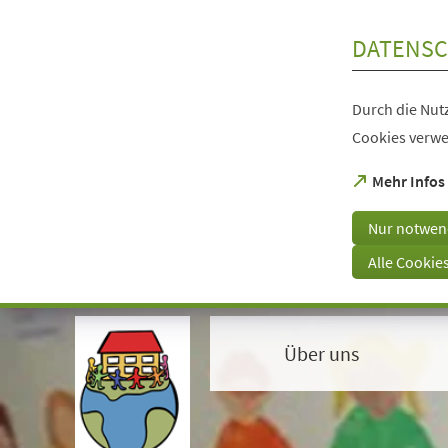
Inhalt anspringen
DATENSC
Durch die Nutz
Cookies verwe
(Öffnet
Mehr Infos
in
einem
Nur notwen
neuen
Tab)
Alle Cookie
Visuelle
Assistenzsoftware
öffnen.
Über uns
Mit
der
Tastatur
erreichbar
über
ALT