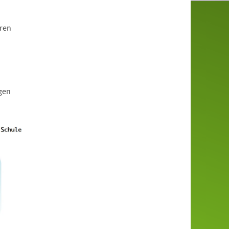
ren
igen