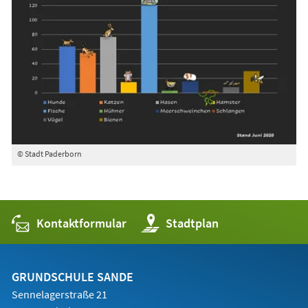
© Stadt Paderborn
Kontaktformular
(Öffnet
Stadtplan
in
einem
neuen
Tab)
GRUNDSCHULE SANDE
Sennelagerstraße 21