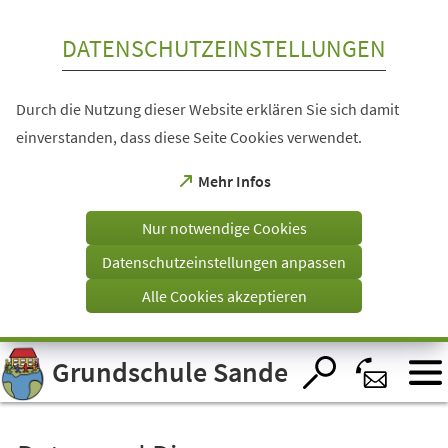
Inhalt anspringen
DATENSCHUTZEINSTELLUNGEN
Durch die Nutzung dieser Website erklären Sie sich damit
einverstanden, dass diese Seite Cookies verwendet.
(Öffnet
Mehr Infos
in
einem
Nur notwendige Cookies
neuen
Tab)
Datenschutzeinstellungen anpassen
Alle Cookies akzeptieren
Visuelle
Grundschule Sande
Assistenzsoftware
öffnen.