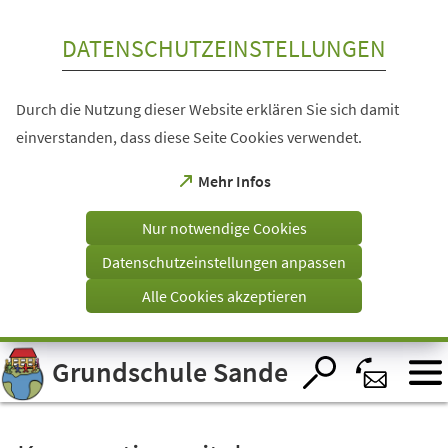
Inhalt anspringen
DATENSCHUTZEINSTELLUNGEN
Durch die Nutzung dieser Website erklären Sie sich damit
einverstanden, dass diese Seite Cookies verwendet.
(Öffnet
Mehr Infos
in
einem
Nur notwendige Cookies
neuen
Tab)
Datenschutzeinstellungen anpassen
Alle Cookies akzeptieren
Visuelle
Grundschule Sande
Assistenzsoftware
öffnen.