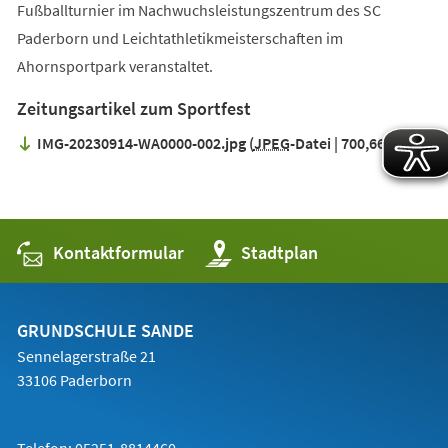
Fußballturnier im Nachwuchsleistungszentrum des SC
Paderborn und Leichtathletikmeisterschaften im
Ahornsportpark veranstaltet.
Zeitungsartikel zum Sportfest
IMG-20230914-WA0000-002.jpg
JPEG
-Datei
700,66 kB
Kontaktformular
(Öffnet
Stadtplan
in
einem
neuen
Tab)
GRUNDSCHULE SANDE
Sennelagerstraße 21
33106 Paderborn