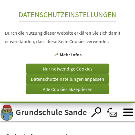
Inhalt anspringen
DATENSCHUTZEINSTELLUNGEN
Durch die Nutzung dieser Website erklären Sie sich damit
einverstanden, dass diese Seite Cookies verwendet.
(Öffnet
Mehr Infos
in
einem
Nur notwendige Cookies
neuen
Tab)
Datenschutzeinstellungen anpassen
Alle Cookies akzeptieren
Visuelle
Grundschule Sande
Assistenzsoftware
öffnen.