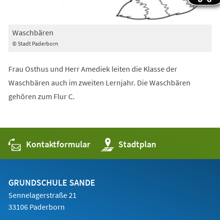
Waschbären
© Stadt Paderborn
Frau Osthus und Herr Amediek leiten die Klasse der
Waschbären auch im zweiten Lernjahr. Die Waschbären
gehören zum Flur C.
Kontaktformular
(Öffnet
Stadtplan
in
einem
neuen
Tab)
GRUNDSCHULE SANDE
Sennelagerstraße 21
33106 Paderborn