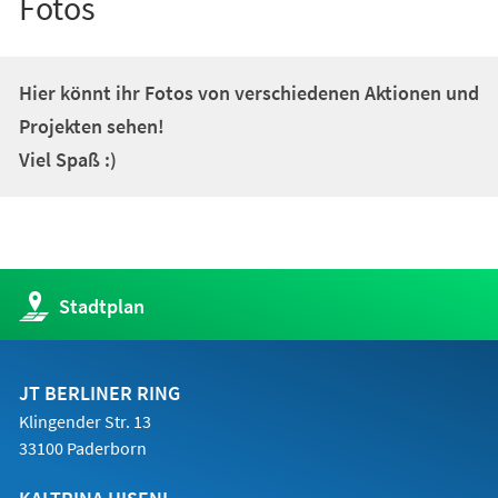
Fotos
Hier könnt ihr Fotos von verschiedenen Aktionen und
Projekten sehen!
Viel Spaß :)
(Öffnet
Stadtplan
in
einem
neuen
Tab)
JT BERLINER RING
Klingender Str. 13
33100 Paderborn