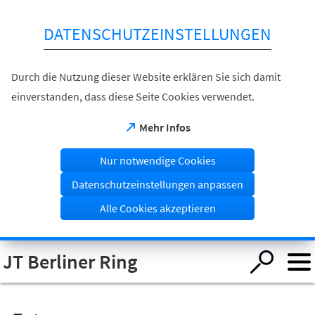
Inhalt anspringen
DATENSCHUTZEINSTELLUNGEN
Durch die Nutzung dieser Website erklären Sie sich damit
einverstanden, dass diese Seite Cookies verwendet.
(Öffnet
Mehr Infos
in
einem
Nur notwendige Cookies
neuen
Tab)
Datenschutzeinstellungen anpassen
Alle Cookies akzeptieren
Visuelle
JT Berliner Ring
Assistenzsoftware
öffnen.