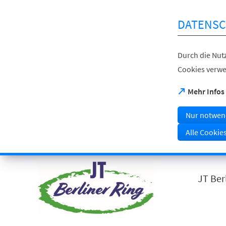
Inhalt anspringen
DATENSC
Durch die Nutz
Cookies verwe
(Öffnet
Mehr Infos
in
einem
Nur notwen
neuen
Tab)
Alle Cookie
Visuelle
Assistenzsoftware
öffnen.
JT Ber
Mit
der
Tastatur
erreichbar
über
ALT