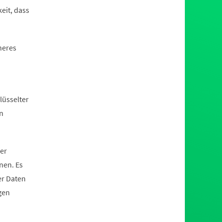
eit, dass
heres
lüsselter
n
er
nen. Es
er Daten
gen