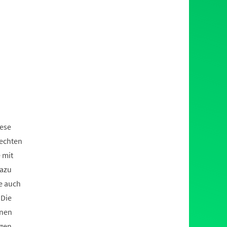
iese
rechten
 mit
dazu
e auch
 Die
enen
igen