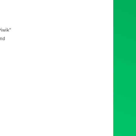
Piwik"
und