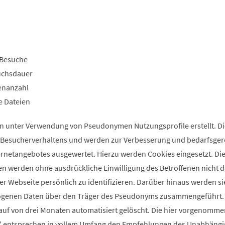
Besuche
uchsdauer
enanzahl
e Dateien
n unter Verwendung von Pseudonymen Nutzungsprofile erstellt. D
s Besucherverhaltens und werden zur Verbesserung und bedarfsge
ernetangebotes ausgewertet. Hierzu werden Cookies eingesetzt. Die
n werden ohne ausdrückliche Einwilligung des Betroffenen nicht 
er Webseite persönlich zu identifizieren. Darüber hinaus werden si
ogenen Daten über den Träger des Pseudonyms zusammengeführt.
uf von drei Monaten automatisiert gelöscht. Die hier vorgenomm
ik" entsprechen in vollem Umfang den Empfehlungen des Unabhäng