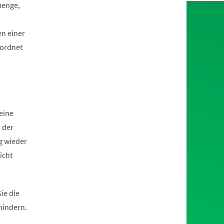
menge,
en einer
eordnet
eine
 der
g wieder
icht
ie die
hindern.