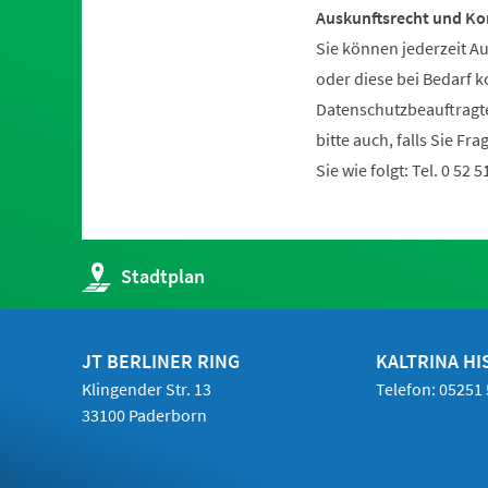
Auskunftsrecht und Ko
Sie können jederzeit A
oder diese bei Bedarf k
Datenschutzbeauftragte 
bitte auch, falls Sie F
Sie wie folgt: Tel. 0 52 5
(Öffnet
Stadtplan
in
einem
neuen
Tab)
JT BERLINER RING
KALTRINA HI
Klingender Str. 13
Telefon: 05251
33100 Paderborn