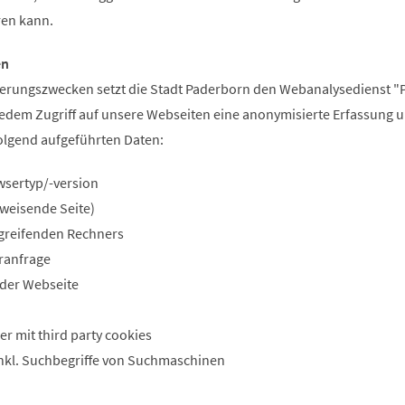
ren kann.
en
erungszwecken setzt die Stadt Paderborn den Webanalysedienst "
i jedem Zugriff auf unsere Webseiten eine anonymisierte Erfassung 
olgend aufgeführten Daten:
sertyp/-version
rweisende Seite)
greifenden Rechners
ranfrage
 der Webseite
r mit third party cookies
inkl. Suchbegriffe von Suchmaschinen