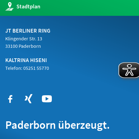
(Öffnet
Stadtplan
in
einem
neuen
Tab)
JT BERLINER RING
Klingender Str. 13
33100 Paderborn
KALTRINA HISENI
Telefon: 05251 55770
Paderborn überzeugt.