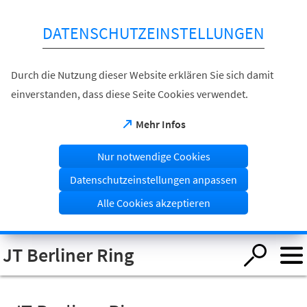
Inhalt anspringen
DATENSCHUTZEINSTELLUNGEN
Durch die Nutzung dieser Website erklären Sie sich damit
einverstanden, dass diese Seite Cookies verwendet.
(Öffnet
Mehr Infos
in
einem
Nur notwendige Cookies
neuen
Tab)
Datenschutzeinstellungen anpassen
Alle Cookies akzeptieren
Visuelle
JT Berliner Ring
Assistenzsoftware
öffnen.