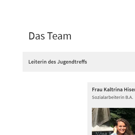
+
1
Das Team
Leiterin des Jugendtreffs
Frau Kaltrina Hise
Sozialarbeiterin B.A.