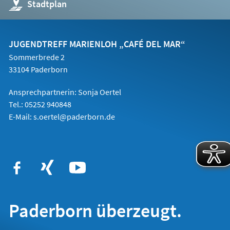
(Öffnet
Stadtplan
in
einem
neuen
Tab)
JUGENDTREFF MARIENLOH „CAFÉ DEL MAR“
Sommerbrede 2
33104 Paderborn
Ansprechpartnerin: Sonja Oertel
Tel.: 05252 940848
E-Mail:
s.oertel@paderborn.de
Paderborn überzeugt.