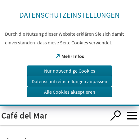
Inhalt anspringen
DATENSCHUTZEINSTELLUNGEN
Durch die Nutzung dieser Website erklären Sie sich damit
einverstanden, dass diese Seite Cookies verwendet.
(Öffnet
Mehr Infos
in
einem
Nur notwendige Cookies
neuen
Tab)
Datenschutzeinstellungen anpassen
Alle Cookies akzeptieren
Visuelle
Café del Mar
Assistenzsoftware
öffnen.