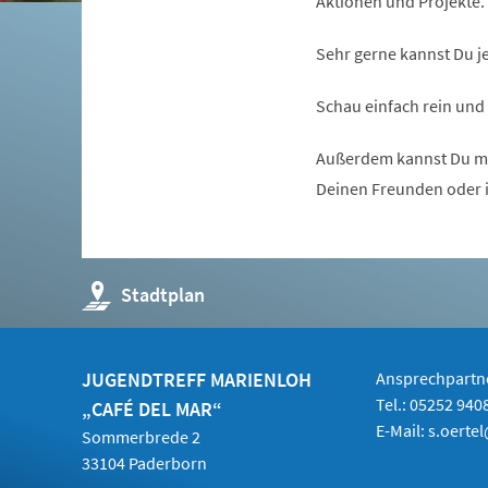
Aktionen und Projekte.
Sehr gerne kannst Du j
Schau einfach rein und
Außerdem kannst Du mic
Deinen Freunden oder in
(Öffnet
Stadtplan
in
einem
neuen
Tab)
JUGENDTREFF MARIENLOH
Ansprechpartne
Tel.: 05252 940
„CAFÉ DEL MAR“
E-Mail:
s.oerte
Sommerbrede 2
33104 Paderborn