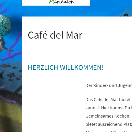
+
1
Café del Mar
HERZLICH WILLKOMMEN!
Der Kinder- und Jugendt
Das Café del Mar bietet
kannst. Hier kannst Du 
Gemeinsames Kochen, B
bietet ausreichend Pla