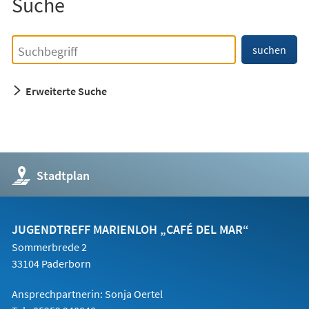
Suche
Einfache
Suchbegriff
suchen
Suche
Erweiterte Suche
(Öffnet
Stadtplan
in
einem
neuen
Tab)
JUGENDTREFF MARIENLOH „CAFÉ DEL MAR“
Sommerbrede 2
33104 Paderborn
Ansprechpartnerin: Sonja Oertel