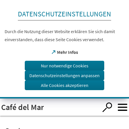
Inhalt anspringen
DATENSCHUTZEINSTELLUNGEN
Durch die Nutzung dieser Website erklären Sie sich damit
einverstanden, dass diese Seite Cookies verwendet.
(Öffnet
Mehr Infos
in
einem
Nur notwendige Cookies
neuen
Tab)
Datenschutzeinstellungen anpassen
Alle Cookies akzeptieren
Visuelle
Café del Mar
Assistenzsoftware
öffnen.