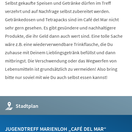
Selbst gekaufte Speisen und Getränke dürfen im Treff
verzehrt und auf Nachfrage selbst zubereitet werden.
Getränkedosen und Tetrapacks sind im Café del Mar nicht
sehr gern gesehen. Es gibt gesündere und nachhaltigere
Produkte, die ihr Geld dann auch wert sind. Eine tolle Sache
wäre z.B. eine wiederverwendbare Trinkflasche, die Du
zuhause mit Deinem Lieblingsgetränk befüllst und dann
mitbringst. Die Verschwendung oder das Wegwerfen von
Lebensmitteln ist grundsätzlich zu vermeiden! Also bring
bitte nur soviel mit wie Du auch selbst essen kannst!
(Öffnet
Stadtplan
in
einem
neuen
Tab)
JUGENDTREFF MARIENLOH „CAFÉ DEL MAR“