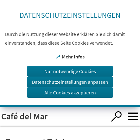
Inhalt anspringen
DATENSCHUTZEINSTELLUNGEN
Durch die Nutzung dieser Website erklären Sie sich damit
einverstanden, dass diese Seite Cookies verwendet.
(Öffnet
Mehr Infos
in
einem
Nur notwendige Cookies
neuen
Tab)
Datenschutzeinstellungen anpassen
Alle Cookies akzeptieren
Visuelle
Café del Mar
Assistenzsoftware
öffnen.