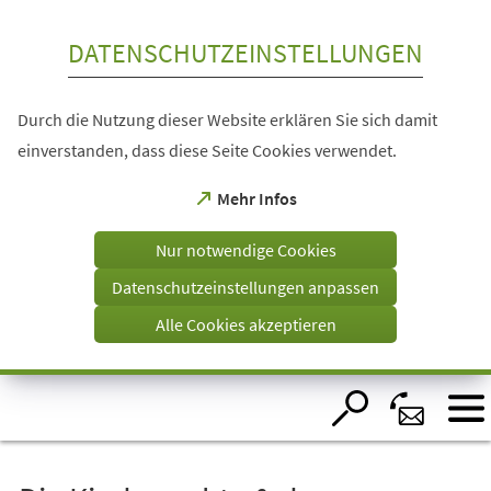
Inhalt anspringen
DATENSCHUTZEINSTELLUNGEN
Durch die Nutzung dieser Website erklären Sie sich damit
einverstanden, dass diese Seite Cookies verwendet.
(Öffnet
Mehr Infos
in
einem
Nur notwendige Cookies
neuen
Tab)
Datenschutzeinstellungen anpassen
Alle Cookies akzeptieren
Visuelle
Assistenzsoftware
öffnen.