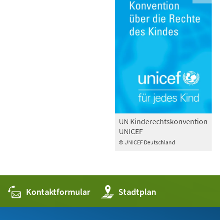
UN Kinderechtskonvention
UNICEF
© UNICEF Deutschland
Kontaktformular
(Öffnet
Stadtplan
in
einem
neuen