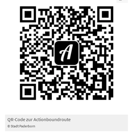
QR-Code zur Actionboundroute
© Stadt Paderborn