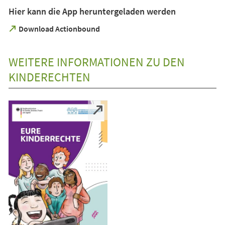
Hier kann die App heruntergeladen werden
(Öffnet
Download Actionbound
in
einem
neuen
WEITERE INFORMATIONEN ZU DEN
Tab)
KINDERECHTEN