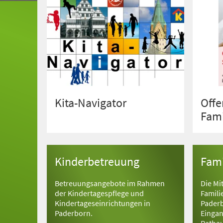
Kita-Navigator
Offe
Fami
Kinderbetreuung
Fami
Betreuungsangebote im Rahmen
Die Mi
der Kindertagespflege und
Famili
Kindertageseinrichtungen in
Paderb
Paderborn.
Eingan
Rathau