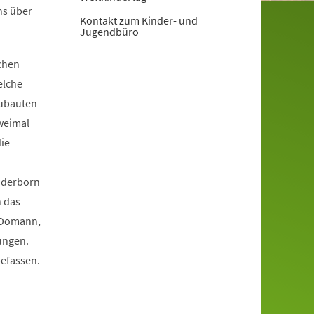
ns über
Kontakt zum Kinder- und
Jugendbüro
ächen
elche
eubauten
weimal
ie
Paderborn
h das
n Domann,
ungen.
befassen.