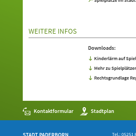
(Öffnet
Spielplätze im Stad
in
einem
neuen
Tab)
WEITERE INFOS
Downloads:
Kinderlärm auf Spie
Mehr zu Spielplätzen
Rechtsgrundlage Reg
Kontaktformular
(Öffnet
Stadtplan
in
einem
neuen
Tab)
STADT PADERBORN
Tel.: 05251 