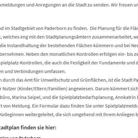
kmeldungen und Anregungen an die Stadt zu senden. Wir freuen u
nd im Stadtgebiet von Paderborn zu finden. Die Planung für die Fl
, welches eng mit den Stadtplanungsämtern zusammenarbeitet, w
r die Instandhaltung der bestehenden Flächen kümmern und bei N
übernehmen. Neben den monatlichen Kontrollen erfolgen ein- bis z
pielplatz-Kontrollen, die auch die Festigkeit der Fundamente und d
len und Verbindungen umfassen.
n durch das Amt für Umweltschutz und Grünflächen, ist die Stadt 
 Nutzer (Kinder/Eltern/Familien) angewiesen. Darum kümmert sic
üro, Marina Seipel, und die Spielplatzbedarfsplanung, Annkatri
rt von Meldung. Ein Formular dazu finden Sie unter Spielplatzmeld
Kolleginnen weitergeleitet, die sich umgehend mit Ihrem Anliegen 
tadtplan finden sie hier: