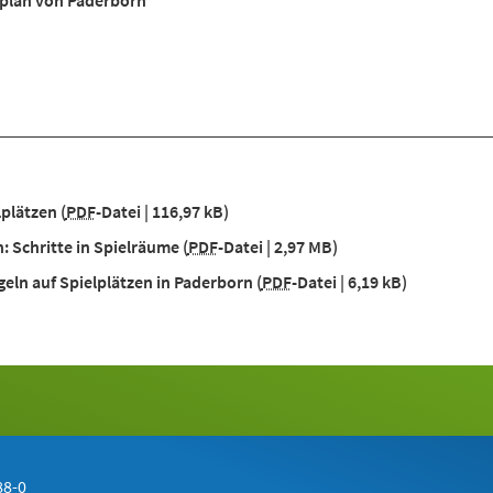
tplan von Paderborn
lplätzen
PDF
-Datei
116,97 kB
: Schritte in Spielräume
PDF
-Datei
2,97 MB
eln auf Spielplätzen in Paderborn
PDF
-Datei
6,19 kB
88-0