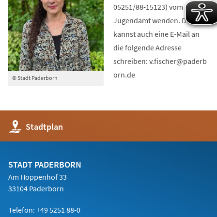
05251/88-15123) vom
Jugendamt wenden. Du
kannst auch eine E-Mail an
die folgende Adresse
schreiben:
v.fischer
paderb
orn
de
© Stadt Paderborn
(Öffnet
Stadtplan
in
einem
neuen
Tab)
STADT PADERBORN
Am Hoppenhof 33
33104 Paderborn
Telefon: +49 5251 88-0