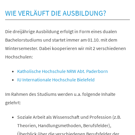
WIE VERLÄUFT DIE AUSBILDUNG?
Die dreijährige Ausbildung erfolgt in Form eines dualen
Bachelorstudiums und startet immer am 01.10. mit dem
Wintersemester. Dabei kooperieren wir mit 2 verschiedenen
Hochschulen:
(Öffnet
Katholische Hochschule NRW Abt. Paderborn
in
(Öffnet
IU Internationale Hochschule Bielefeld
einem
in
Im Rahmen des Studiums werden u.a. folgende Inhalte
neuen
einem
gelehrt:
Tab)
neuen
Tab)
Soziale Arbeit als Wissenschaft und Profession (z.B.
Theorien, Handlungsmethoden, Berufsfelder),
Überblick über die verschiedenen Berufsfelder der