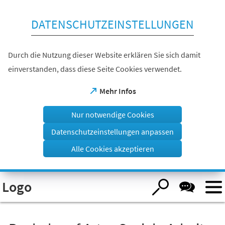
Inhalt anspringen
DATENSCHUTZEINSTELLUNGEN
Durch die Nutzung dieser Website erklären Sie sich damit
einverstanden, dass diese Seite Cookies verwendet.
(Öffnet
Mehr Infos
in
einem
Nur notwendige Cookies
neuen
Tab)
Datenschutzeinstellungen anpassen
Alle Cookies akzeptieren
Visuelle
Logo
Assistenzsoftware
öffnen.